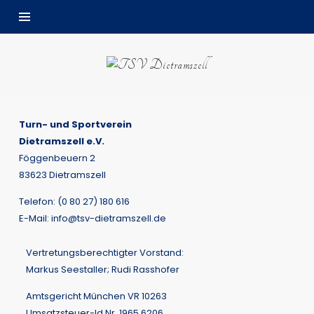
Turn- und Sportverein
Dietramszell e.V.
Föggenbeuern 2
83623 Dietramszell
Telefon: (0 80 27) 180 616
E-Mail:
info@tsv-dietramszell.de
Vertretungsberechtigter Vorstand:
Markus Seestaller; Rudi Rasshofer
Amtsgericht München VR 10263
Umsatzsteuer-Id.Nr. 1965 6206