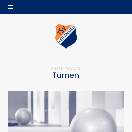
TSV
Dietramszell
POSTS TAGGED
Turnen