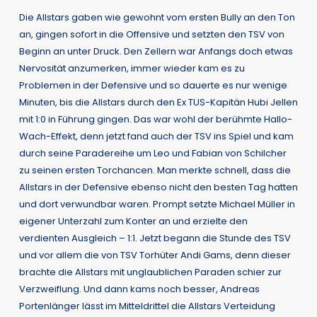
Die Allstars gaben wie gewohnt vom ersten Bully an den Ton
an, gingen sofort in die Offensive und setzten den TSV von
Beginn an unter Druck. Den Zellern war Anfangs doch etwas
Nervosität anzumerken, immer wieder kam es zu
Problemen in der Defensive und so dauerte es nur wenige
Minuten, bis die Allstars durch den Ex TUS-Kapitän Hubi Jellen
mit 1:0 in Führung gingen. Das war wohl der berühmte Hallo-
Wach-Effekt, denn jetzt fand auch der TSV ins Spiel und kam
durch seine Paradereihe um Leo und Fabian von Schilcher
zu seinen ersten Torchancen. Man merkte schnell, dass die
Allstars in der Defensive ebenso nicht den besten Tag hatten
und dort verwundbar waren. Prompt setzte Michael Müller in
eigener Unterzahl zum Konter an und erzielte den
verdienten Ausgleich – 1:1. Jetzt begann die Stunde des TSV
und vor allem die von TSV Torhüter Andi Gams, denn dieser
brachte die Allstars mit unglaublichen Paraden schier zur
Verzweiflung. Und dann kams noch besser, Andreas
Portenlänger lässt im Mitteldrittel die Allstars Verteidung