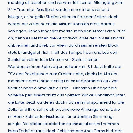
mächtig alt assehen und verwandelt seinen Alleingang zum
2:1 – Traumtor. Das Spiel wurde immer intensiver und
hitziger, es hagelte Strafenzeiten auf beiden Seiten, doch
weder die Zeller noch die Allstars konnten Profit daraus
schlagen. Schön langsam merkte man den Allstars den Frust
an, denn es lief ihnen die Zeit davon. Aber der TSV ließ nichts
anbrennen und blieb vor Allem durch seinen ersten Block
stets brandgefährlich, hielt das Tempo hoch und Leo von
Schilcher vollendet 5 Minuten vor Schluss einen
Wunderschönen Spielzug unhaltbar zum 3:1. Jetzt hatte der
TSV den Pokal schon zum Greifen nahe, doch die Allstars
machten noch einmal richtig Druck und kommen kurz vor
Schluss noch einmal auf 2:3 ran – Christian Ott nagelt die
Scheibe per Direktschutz aus Spitzem Winkel unhaltbar unter
die Latte. Jetzt wurde es doch noch einmal spannend für die
Zeller und Ihre zahlreich erschienene Anhängerschaft, die
im Heinz Schneider Eisstadion für ordentlich Stimmung
sorgte. Die Allstars probierten nochmal alles und nahmen
Ihren Torhüter raus, doch Schlussmann Andi Gams hielt den